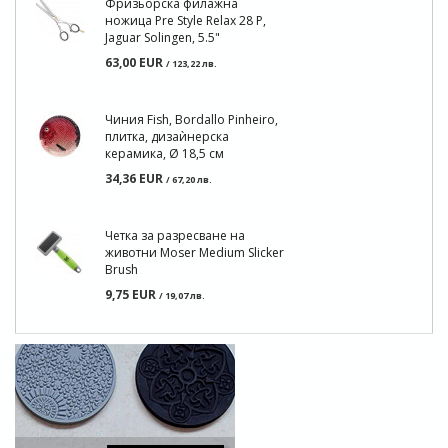
Фризьорска филажна
ножица Pre Style Relax 28 P,
Jaguar Solingen, 5.5"
63,00 EUR
/ 123,22 лв.
Чиния Fish, Bordallo Pinheiro,
плитка, дизаѝнерска
керамика, Ø 18,5 см
34,36 EUR
/ 67,20 лв.
Четка за разресване на
животни Moser Medium Slicker
Brush
9,75 EUR
/ 19,07 лв.