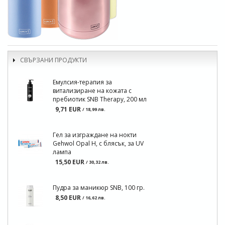
СВЪРЗАНИ ПРОДУКТИ
Емулсия-терапия за
витализиране на кожата с
пребиотик SNB Therapy, 200 мл
9,71 EUR
/ 18,99 лв.
Гел за изграждане на нокти
Gehwol Opal H, с блясък, за UV
лампа
15,50 EUR
/ 30,32 лв.
Пудра за маникюр SNB, 100 гр.
8,50 EUR
/ 16,62 лв.