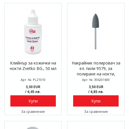
Клийнър за кожички на
Накрайник полировач за
нокти Zvetko BG., 50 мл
ел. пили 9579, за
полиране на нокти,
среден, конус шпиц, 10
Арт. №: PLZ1010
Арт. №: 306201600
мм
3,30 EUR
3,50 EUR
/ 6,45 лв.
/ 6,85 лв.
Купи
Купи
За сравнение
За сравнение