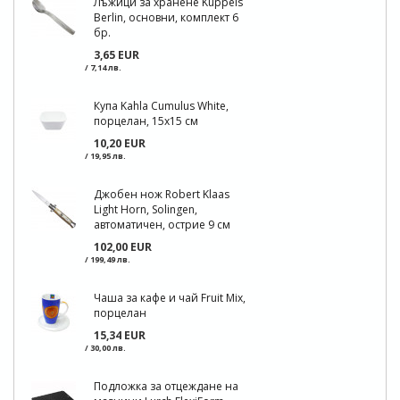
Лъжици за хранене Kuppels
Berlin, основни, комплект 6
бр.
3,65 EUR
/ 7,14 лв.
Купа Kahla Cumulus White,
порцелан, 15х15 см
10,20 EUR
/ 19,95 лв.
Джобен нож Robert Klaas
Light Horn, Solingen,
автоматичен, острие 9 см
102,00 EUR
/ 199,49 лв.
Чаша за кафе и чай Fruit Mix,
порцелан
15,34 EUR
/ 30,00 лв.
Подложка за отцеждане на