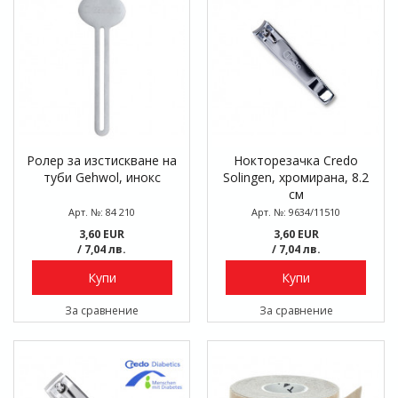
Ролер за изстискване на
Нокторезачка Credo
туби Gehwol, инокс
Solingen, хромирана, 8.2
см
Арт. №: 84 210
Арт. №: 9634/11510
3,60 EUR
3,60 EUR
/ 7,04 лв.
/ 7,04 лв.
Купи
Купи
За сравнение
За сравнение