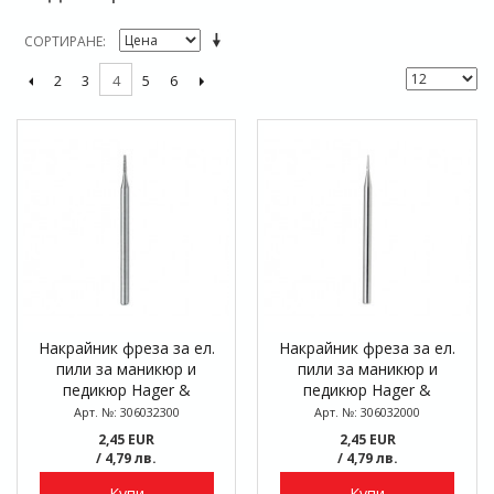
СОРТИРАНЕ
2
3
5
6
4
Накрайник фреза за ел.
Накрайник фреза за ел.
пили за маникюр и
пили за маникюр и
педикюр Hager &
педикюр Hager &
Meisinger 39/010 RS, Ø 1.0
Meisinger 39/009 RS, Ø 0.9
Арт. №: 306032300
Арт. №: 306032000
мм
мм
2,45 EUR
2,45 EUR
/ 4,79 лв.
/ 4,79 лв.
Купи
Купи