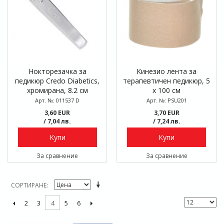
Нокторезачка за
Кинезио лента за
педикюр Credo Diabetics,
терапевтичен педикюр, 5
хромирана, 8.2 см
x 100 см
Арт. №: 011537 D
Арт. №: PSU201
3,60 EUR
3,70 EUR
/ 7,04 лв.
/ 7,24 лв.
Купи
Купи
За сравнение
За сравнение
СОРТИРАНЕ
2
3
5
6
4