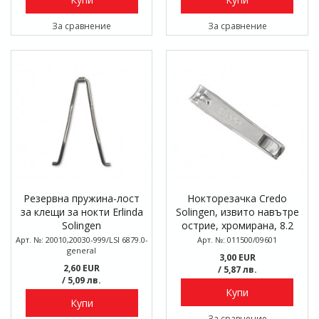
За сравнение
За сравнение
Резервна пружина-лост
Нокторезачка Credo
за клещи за нокти Erlinda
Solingen, извито навътре
Solingen
острие, хромирана, 8.2
см
Арт. №: 20010,20030-999/LSI 6879.0-
Арт. №: 011500/09601
general
3,00 EUR
2,60 EUR
/ 5,87 лв.
/ 5,09 лв.
Купи
Купи
За сравнение