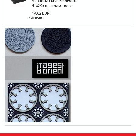
мазнини Lurch FlexiForm,
41x29 см, силиконова
14,62 EUR
/ 28,59 лв.