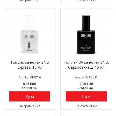
Топ лак за нокти SNB
Топ лак UV за нокти SNB,
Express, 15 мл
бързосъхнещ, 15 мл
Арт. №: MPNT40
Арт. №: MPNU10
6,95 EUR
7,20 EUR
/ 13,59 лв.
/ 14,08 лв.
Купи
Купи
За сравнение
За сравнение