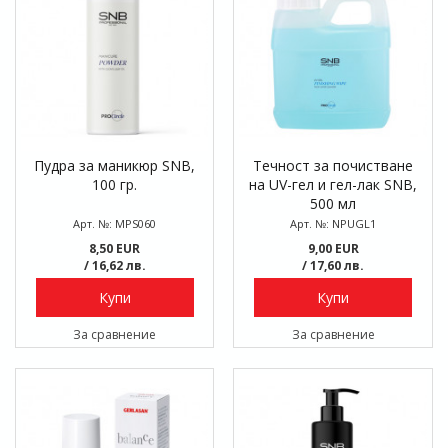
Пудра за маникюр SNB,
Течност за почистване
100 гр.
на UV-гел и гел-лак SNB,
500 мл
Арт. №: MPS060
Арт. №: NPUGL1
8,50 EUR
9,00 EUR
/ 16,62 лв.
/ 17,60 лв.
Купи
Купи
За сравнение
За сравнение