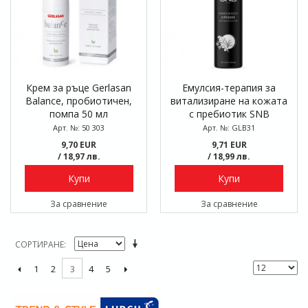
Крем за ръце Gerlasan
Емулсия-терапия за
Balance, пробиотичен,
витализиране на кожата
помпа 50 мл
с пребиотик SNB
Therapy, 200 мл
Арт. №: 50 303
Арт. №: GLB31
9,70 EUR
9,71 EUR
/ 18,97 лв.
/ 18,99 лв.
Купи
Купи
За сравнение
За сравнение
СОРТИРАНЕ
1
2
4
5
3