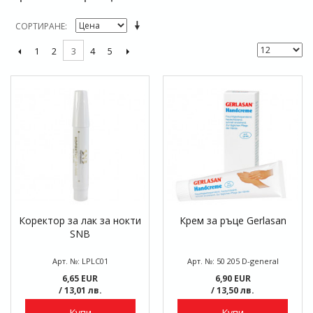
СОРТИРАНЕ
1
2
4
5
3
Коректор за лак за нокти
Крем за ръце Gerlasan
SNB
Арт. №: LPLC01
Арт. №: 50 205 D-general
6,65 EUR
6,90 EUR
/ 13,01 лв.
/ 13,50 лв.
Купи
Купи