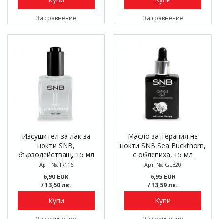
За сравнение
За сравнение
Изсушител за лак за
Масло за терапия на
нокти SNB,
нокти SNB Sea Buckthorn,
бързодействащ, 15 мл
с облепиха, 15 мл
Арт. №: IR116
Арт. №: GLB20
6,90 EUR
6,95 EUR
/ 13,50 лв.
/ 13,59 лв.
Купи
Купи
За сравнение
За сравнение