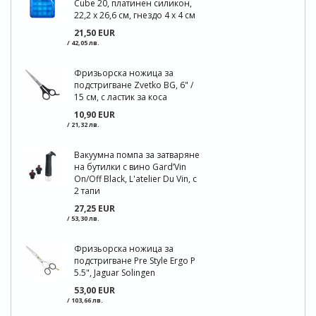
Cube 20, платинен силикон,
22,2 x 26,6 см, гнездо 4 x 4 см
21,50 EUR
/ 42,05 лв.
Фризьорска ножица за
подстригване Zvetko BG, 6" /
15 см, с ластик за коса
10,90 EUR
/ 21,32 лв.
Вакуумна помпа за затваряне
на бутилки с вино Gard’Vin
On/Off Black, L'atelier Du Vin, с
2 тапи
27,25 EUR
/ 53,30 лв.
Фризьорска ножица за
подстригване Pre Style Ergo P
5.5", Jaguar Solingen
53,00 EUR
/ 103,66 лв.