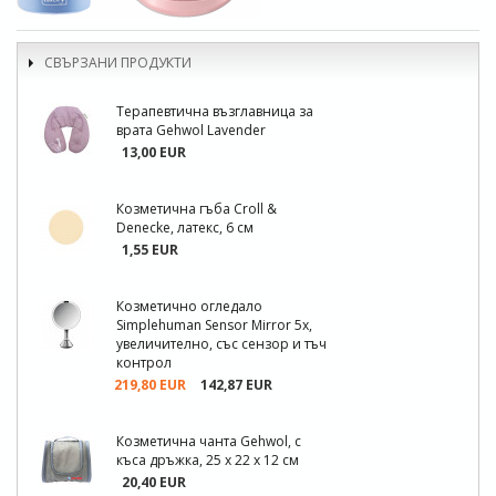
СВЪРЗАНИ ПРОДУКТИ
Терапевтична възглавница за
врата Gehwol Lavender
13,00 EUR
Козметична гъба Croll &
Denecke, латекс, 6 см
1,55 EUR
Козметично огледало
Simplehuman Sensor Mirror 5x,
увеличително, със сензор и тъч
контрол
219,80 EUR
142,87 EUR
Козметична чанта Gehwol, с
къса дръжка, 25 х 22 х 12 см
20,40 EUR