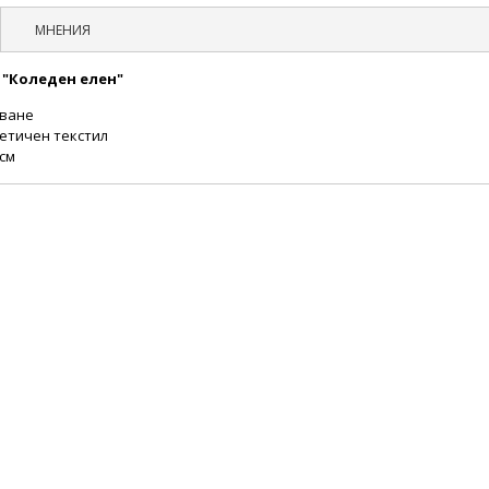
МНЕНИЯ
 "Коледен елен"
чване
тетичен текстил
 см