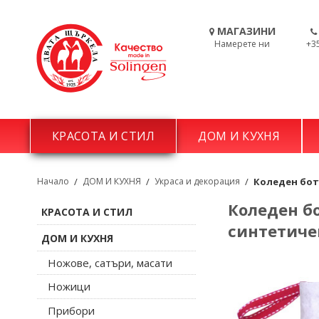
МАГАЗИНИ
Намерете ни
+3
КРАСОТА И СТИЛ
ДОМ И КУХНЯ
Начало
/
ДОМ И КУХНЯ
/
Украса и декорация
/
Коледен боту
Коледен бо
КРАСОТА И СТИЛ
синтетичен
ДОМ И КУХНЯ
Ножове, сатъри, масати
Ножици
Прибори