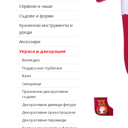
Сервизи и чаши
Съдове и форми
Кухненски инструменти и
уреди
Аксесоари
Украса и декорация
Великден
Подаръчни торбички
Вази
Свещници
Празнични декоративни
съдове
Декоративни димящи фигури
Декоративни орехотрошачи
Декоративни пирамиди
Висящи декоративни фигурки