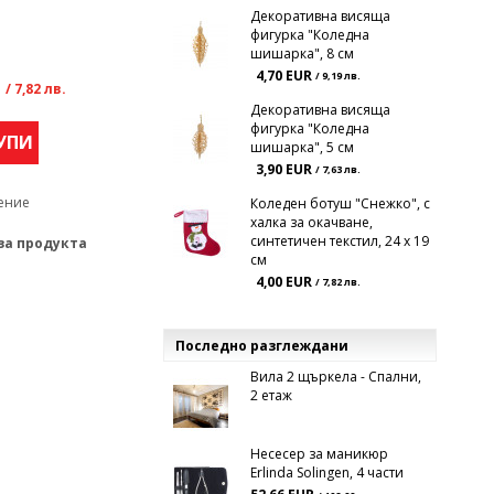
Декоративна висяща
фигурка "Коледна
шишарка", 8 см
R
4,70 EUR
/ 9,19 лв.
/ 7,82 лв.
Декоративна висяща
фигурка "Коледна
УПИ
шишарка", 5 см
3,90 EUR
/ 7,63 лв.
ение
Коледен ботуш "Снежко", с
халка за окачване,
синтетичен текстил, 24 х 19
за продукта
см
4,00 EUR
/ 7,82 лв.
Последно разглеждани
Вила 2 щъркела - Спални,
2 етаж
Несесер за маникюр
Erlinda Solingen, 4 части