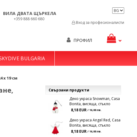
ВИЛА ДВАТА ЩЪРКЕЛА
+359 888 660 680
Вход за професионалисти
ПРОФИЛ
SKYDIVE BULGARIA
 х 19 см
ане,
Свързани продукти
Деко украса Snowman, Casa
Bonita, висяща, стъкло
8,18 EUR
/ 16,00 лв.
Деко украса Angel Red, Casa
Bonita, висяща, стъкло
8,18 EUR
/ 16,00 лв.