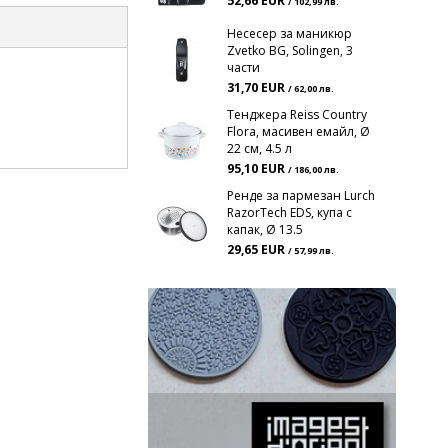
52,66 EUR
/ 102,99 лв.
Несесер за маникюр
Zvetko BG, Solingen, 3
части
31,70 EUR
/ 62,00 лв.
Тенджера Reiss Country
Flora, масивен емайл, Ø
22 см, 4.5 л
95,10 EUR
/ 186,00 лв.
Ренде за пармезан Lurch
RazorTech EDS, купа с
капак, Ø 13.5
29,65 EUR
/ 57,99 лв.