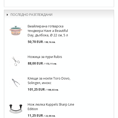
ПОСЛЕДНО РАЗГЛЕЖДАНИ
Емайлирана готварска
тенджера Have a Beautiful
Day, дълбока, Ø 22 см, 5 л
50,70 EUR
/ 99,16 лв.
Ножица за пури Rubis
88,00 EUR
/ 172,11 лв.
Клещи за нокти Toro Dovo,
Solingen, инокс
101,25 EUR
/ 198,03 лв.
Нож люлка Kuppels Sharp Line
Edition
11,25 EUR
/ 22,00 лв.