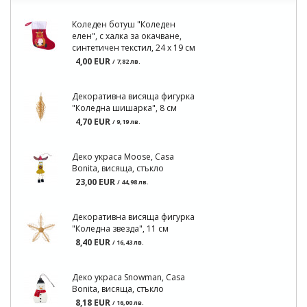
Коледен ботуш "Коледен
елен", с халка за окачване,
синтетичен текстил, 24 х 19 см
4,00 EUR
/ 7,82 лв.
Декоративна висяща фигурка
"Коледна шишарка", 8 см
4,70 EUR
/ 9,19 лв.
Деко украса Moose, Casa
Bonita, висяща, стъкло
23,00 EUR
/ 44,98 лв.
Декоративна висяща фигурка
"Коледна звезда", 11 см
8,40 EUR
/ 16,43 лв.
Деко украса Snowman, Casa
Bonita, висяща, стъкло
8,18 EUR
/ 16,00 лв.