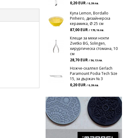
0,20 EUR
/ 0,39 лв.
Купа Lemon, Bordallo
Pinheiro, дизаѝнерска
керамика, Ø 25 см
87,00 EUR
/ 170,16 лв.
Клещи за меки нокти
Zvetko BG, Solingen,
хирургическа стомана, 10
см
28,70 EUR
/ 56,13 лв.
Ножче-скалпел Gerlach
Paramount Podia Tech Size
15, за държач № 3
0,20 EUR
/ 0,39 лв.