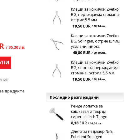
Клещи за кожички Zvetko
BG, неръждаема стомана,
острие 5.5 мм
19,50 EUR
/ 38,14 лв.
Клещи за кожички Zvetko
BG, Solingen, острие шпиц,
UR
усилени, инокс
/ 35,20 лв.
40,80 EUR
/ 79,80 лв.
УПИ
Клещи за кожички Zvetko
BG, японска неръждаема
стомана, острие 5.5 мм
19,50 EUR
ение
/ 38,14 лв.
за продукта
Последно разглеждани
Ренде лопатка за
кашкавал и твърди
сирена Lurch Tango
8,18 EUR
/ 16,00 лв.
Длето за педикюр № 8,
Excellent Solingen