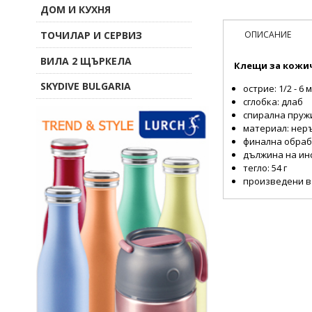
ДОМ И КУХНЯ
ТОЧИЛАР И СЕРВИЗ
ОПИСАНИЕ
ВИЛА 2 ЩЪРКЕЛА
Клещи за кожич
SKYDIVE BULGARIA
острие: 1/2 - 6
сглобка: длаб
спирална пру
материал: нер
финална обраб
дължина на ин
тегло: 54 г
произведени в