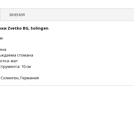
МНЕНИЯ
ки Zvetko BG, Solingen
 мм
жина
ъждаема стомана
отка: мат
струмента: 10 см
 Солинген, Германия