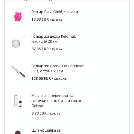
Гевгир Balvi Oink!, сгъваем
17,33 EUR
/ 33,89 лв.
Готварска цедка Kelomat,
инокс, Ø 20 см
37,35 EUR
/ 73,05 лв.
Готварски нож F. Dick Premier
Plus, острие 23 см
123,00 EUR
/ 240,57 лв.
Масло за превенция на
гъбички по ноктите и кожата
Gehwol
8,70 EUR
/ 17,02 лв.
Шлайфшапка за