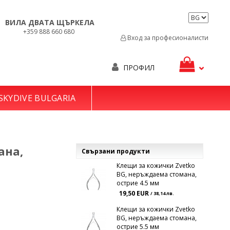
ВИЛА ДВАТА ЩЪРКЕЛА
+359 888 660 680
Вход за професионалисти
ПРОФИЛ
SKYDIVE BULGARIA
ана,
Свързани продукти
Клещи за кожички Zvetko
BG, неръждаема стомана,
острие 4.5 мм
19,50 EUR
/ 38,14 лв.
Клещи за кожички Zvetko
BG, неръждаема стомана,
острие 5.5 мм