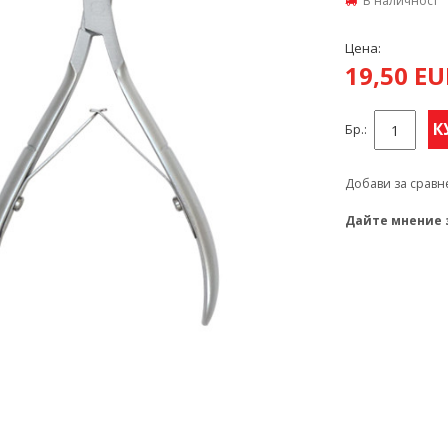
В наличност
Цена:
19,50 E
К
Бр.:
Добави за сравн
Дайте мнение 