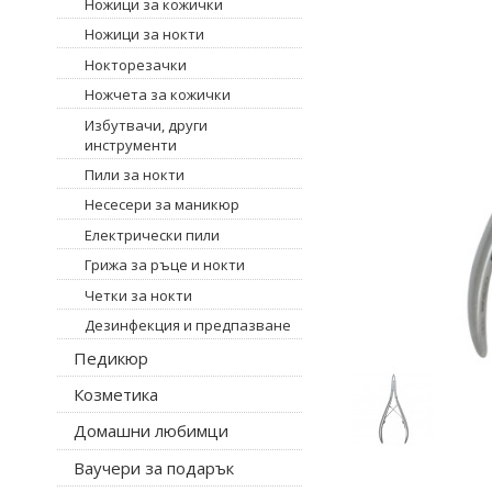
Ножици за кожички
Ножици за нокти
Нокторезачки
Ножчета за кожички
Избутвачи, други
инструменти
Пили за нокти
Несесери за маникюр
Електрически пили
Грижа за ръце и нокти
Четки за нокти
Дезинфекция и предпазване
Педикюр
Козметика
Домашни любимци
Ваучери за подарък