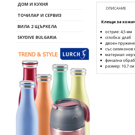
ДОМ И КУХНЯ
ОПИСАНИЕ
ТОЧИЛАР И СЕРВИЗ
Клещи за кожич
ВИЛА 2 ЩЪРКЕЛА
острие: 4,5 мм
SKYDIVE BULGARIA
сглобка: длаб
двоен пружине
със силиконов
материал: нер
финална обрабо
размер: 10,7 см