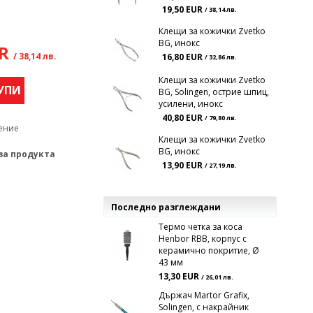
19,50 EUR
/ 38,14 лв.
Клещи за кожички Zvetko
BG, инокс
UR
/ 38,14 лв.
16,80 EUR
/ 32,86 лв.
Клещи за кожички Zvetko
УПИ
BG, Solingen, острие шпиц,
усилени, инокс
40,80 EUR
/ 79,80 лв.
ение
Клещи за кожички Zvetko
BG, инокс
за продукта
13,90 EUR
/ 27,19 лв.
Последно разглеждани
Термо четка за коса
Henbor RBB, корпус с
керамично покритие, Ø
43 мм
13,30 EUR
/ 26,01 лв.
Държач Martor Grafix,
Solingen, с накрайник