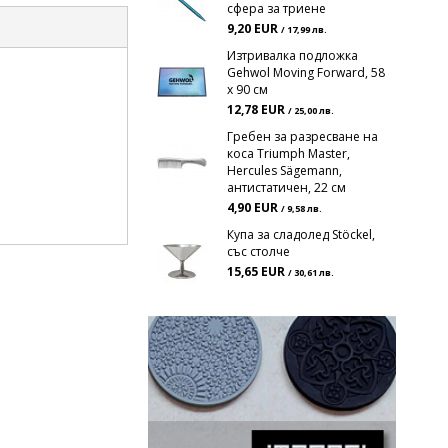
сфера за триене
9,20 EUR
/ 17,99 лв.
Изтривалка подложка
Gehwol Moving Forward, 58
х 90 см
12,78 EUR
/ 25,00 лв.
Гребен за разресване на
коса Triumph Master,
Hercules Sägemann,
антистатичен, 22 см
4,90 EUR
/ 9,58 лв.
Купа за сладолед Stöckel,
със столче
15,65 EUR
/ 30,61 лв.