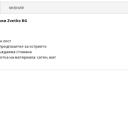
МНЕНИЯ
ки Zvetko BG
н лост
 предпазител за острието
ъждаема стомана
тка на материала: сатен, мат