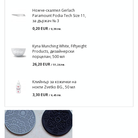
Ножче-скалпел Gerlach
Paramount Podia Tech Size 11,
за държач № 3
0,20 EUR
/ 0,39 лв.
Купа Munching White, Fiftyeight
Products, дизайнерски
порцелан, 500 мл
26,20 EUR
/ 51,24 лв.
Клийнър за кожички на
нокти Zvetko BG., 50 мл
3,30 EUR
/ 6,45 лв.