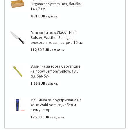
Organizer-System Box, бамбук,
14 х 7 см
4,81 EUR
/ 9,41 лв.
Готварски нож Classic Half
Bolster, Wusthof Solingen,
олекотен, кован, острие 16 см
112,50 EUR
/ 220,03 лв.
Виличка за торта Capventure
Rainbow Lemony yellow, 13.5
см, бамбук
1,65 EUR
/ 3,23 лв.
Машинка за подстригване на
коне Wahl Admire, кабел и
акумулатор
175,00 EUR
/ 342,27 лв.