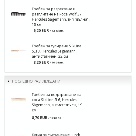
Гребен за разресване и
разплитане на коса Wolf 37,
Hercules Sägemann, тип "вълна",
18 см
6,20 EUR
/ 12,13 лв.
Гребен за тупиране SilkLine
SL13, Hercules Sägemann,
антистатичен, 22 см
8,20 EUR
/ 16,04 лв.
ПОСЛЕДНО РАЗГЛЕЖДАНИ
Гребен за подстригване на
коса SilkLine SL6, Hercules
Sägemann, антистатичен, 19
см
8,70 EUR
/ 17,02 лв.
Кутия за съхранение Lurch