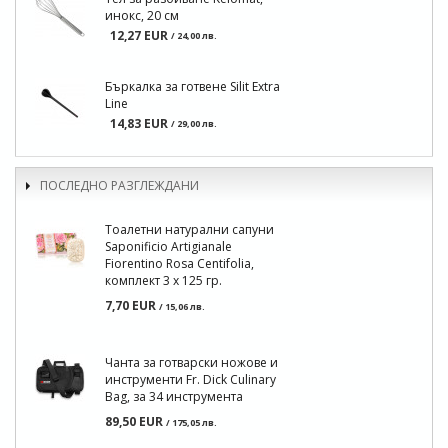
инокс, 20 см
12,27 EUR
/ 24,00 лв.
Бъркалка за готвене Silit Extra
Line
14,83 EUR
/ 29,00 лв.
ПОСЛЕДНО РАЗГЛЕЖДАНИ
Тоалетни натурални сапуни
Saponificio Artigianale
Fiorentino Rosa Centifolia,
комплект 3 х 125 гр.
7,70 EUR
/ 15,06 лв.
Чанта за готварски ножове и
инструменти Fr. Dick Culinary
Bag, за 34 инструмента
89,50 EUR
/ 175,05 лв.