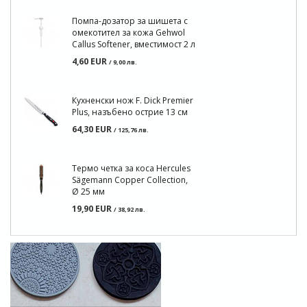
Помпа-дозатор за шишета с
омекотител за кожа Gehwol
Callus Softener, вместимост 2 л
4,60 EUR
/ 9,00 лв.
Кухненски нож F. Dick Premier
Plus, назъбено острие 13 см
64,30 EUR
/ 125,76 лв.
Термо четка за коса Hercules
Sägemann Copper Collection,
Ø 25 мм
19,90 EUR
/ 38,92 лв.