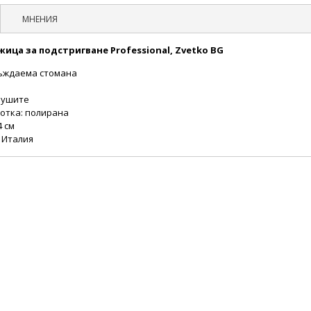
МНЕНИЯ
ица за подстригване Professional, Zvetko BG
ъждаема стомана
 ушите
отка: полирана
4 см
 Италия