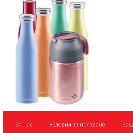
За нас
Условия за ползване
Защ