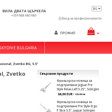
ВИЛА ДВАТА ЩЪРКЕЛА
+359 888 660 680
Вход за професионалисти
ПРОФИЛ
SKYDIVE BULGARIA
onal, Zvetko BG, 5.5"
l, Zvetko
Свързани продукти
Фризьорска ножица за
подстригване Jaguar Pre
Style Relax Left 5.25", Solingen
66,00 EUR
/ 129,08 лв.
Фризьорска ножица за
подстригване Pre Style Ergo
P Slice 5.5", Jaguar Solingen