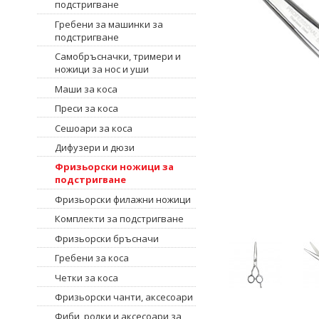
подстригване
Гребени за машинки за
подстригване
Самобръсначки, тримери и
ножици за нос и уши
Маши за коса
Преси за коса
Сешоари за коса
Дифузери и дюзи
Фризьорски ножици за
подстригване
Фризьорски филажни ножици
Комплекти за подстригване
Фризьорски бръсначи
Гребени за коса
Четки за коса
Фризьорски чанти, аксесоари
Фиби, ролки и аксесоари за