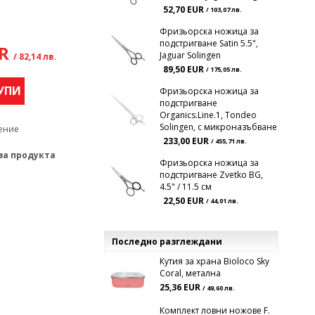
52,70 EUR
/ 103,07 лв.
Фризьорска ножица за
подстригване Satin 5.5",
UR
Jaguar Solingen
/ 82,14 лв.
89,50 EUR
/ 175,05 лв.
УПИ
Фризьорска ножица за
подстригване
Organics.Line.1, Tondeo
Solingen, с микроназъбване
ение
233,00 EUR
/ 455,71 лв.
за продукта
Фризьорска ножица за
подстригване Zvetko BG,
4.5" / 11.5 см
22,50 EUR
/ 44,01 лв.
Последно разглеждани
Кутия за храна Bioloco Sky
Coral, метална
25,36 EUR
/ 49,60 лв.
Комплект ловни ножове F.