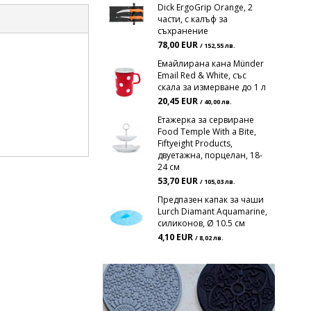
Dick ErgoGrip Orange, 2
части, с калъф за
съхранение
78,00 EUR
/ 152,55 лв.
Емайлирана кана Münder
Email Red & White, със
скала за измерване до 1 л
20,45 EUR
/ 40,00 лв.
Етажерка за сервиране
Food Temple With a Bite,
Fiftyeight Products,
двуетажна, порцелан, 18-
24 см
53,70 EUR
/ 105,03 лв.
Предпазен капак за чаши
Lurch Diamant Aquamarine,
силиконов, Ø 10.5 см
4,10 EUR
/ 8,02 лв.