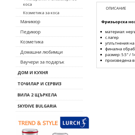
коса
ОПИСАНИЕ
Козметика за коса
Маникюр
Фризьорска нож
Педикюр
материал: нер
с лагер
Козметика
уплътнения на
финална обраб
Домашни любимци
размер: 5.5" / 1
произведена в
Ваучери за подарък
ДОМ И КУХНЯ
ТОЧИЛАР И СЕРВИЗ
ВИЛА 2 ЩЪРКЕЛА
SKYDIVE BULGARIA