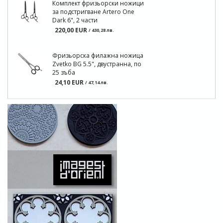
Комплект фризьорски ножици
за подстригване Artero One
Dark 6", 2 части
220,00 EUR
/ 430,28 лв.
Фризьорска филажна ножица
Zvetko BG 5.5", двустранна, по
25 зъба
24,10 EUR
/ 47,14 лв.