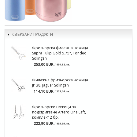
СВЪРЗАНИ ПРОДУКТИ
Фризьорска филажна ножица
Supra Tulip Gold 5.75", Tondeo
Solingen
253,00 EUR
/ 494,82 лв.
Филажна фризьорска ножица
JP 38, Jaguar Solingen
114,10 EUR
/ 223,16 лв.
Фризьорски ножици за
подстригване Artero One Left,
комплект 2 бр.
222,90 EUR
/ 435,95 лв.