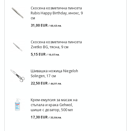
Скосена козметична пинсета
Rubis Happy Birthday, инокс, 9
см
31,00 EUR
/ 60,63 лв.
Скосена козметична пинсета
Zvetko BG, тясна, 9 см
5,15 EUR
/ 10,07 лв.
Шивашка ножица Niegeloh
Solingen, 17 см
22,50 EUR
/ 44,01 лв.
Крем-емулсия за масаж на
стъпала и крака Gehwol,
шише с дозатор, 500 мл
17,30 EUR
/ 33,84 лв.