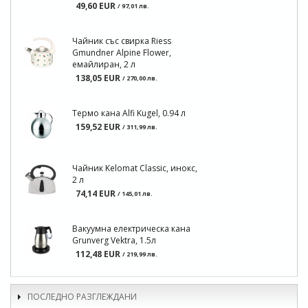
49,60 EUR
/ 97,01 лв.
Чайник със свирка Riess
Gmundner Alpine Flower,
емайлиран, 2 л
138,05 EUR
/ 270,00 лв.
Термо кана Alfi Kugel, 0.94 л
159,52 EUR
/ 311,99 лв.
Чайник Kelomat Classic, инокс,
2 л
74,14 EUR
/ 145,01 лв.
Вакуумна електрическа кана
Grunverg Vektra, 1.5л
112,48 EUR
/ 219,99 лв.
ПОСЛЕДНО РАЗГЛЕЖДАНИ