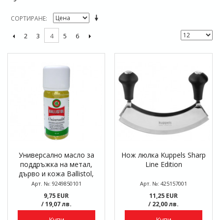
СОРТИРАНЕ
2
3
5
6
4
Универсално масло за
Нож люлка Kuppels Sharp
поддръжка на метал,
Line Edition
дърво и кожа Ballistol,
Wusthof, шише 10 мл
Арт. №: 9249850101
Арт. №: 425157001
9,75 EUR
11,25 EUR
/ 19,07 лв.
/ 22,00 лв.
Купи
Купи