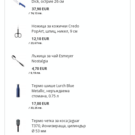
Dick, острие 26 см
37,90 EUR
/ 74,13 лв.
Ножица за кожички Credo
PopArt, шпиц, никел, 9 см
12,10 EUR
/ 23,67 лв.
Лъжица за чай Esmeyer
Nostalgia
4,70 EUR
/ 9,19 лв.
Термо шише Lurch Blue
Metallic, неръждаема
стомана, 0.75 л
17,00 EUR
/ 33,25 лв.
Термо четка за коса Jaguar
Т370, йонизираща, цилиндър
Ø 53 мм