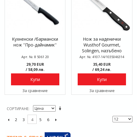
Кухненски /бармански
Нож за наденички
нож ''Про-дайнамик''
Wusthof Gourmet,
Solingen, назъбено
острие 14 см
Арт. №: 8 5061 20
Арт. №: 4107-14/1035046314
29,70 EUR
35,40 EUR
/ 58,09 лв.
/ 69,24 лв.
Купи
Купи
За сравнение
За сравнение
СОРТИРАНЕ
2
3
5
6
4