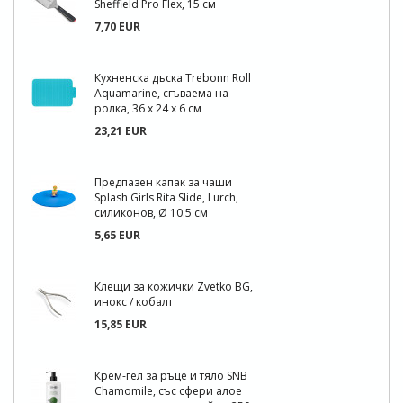
Sheffield Pro Flex, 15 см
7,70 EUR
Кухненска дъска Trebonn Roll
Aquamarine, сгъваема на
ролка, 36 х 24 х 6 см
23,21 EUR
Предпазен капак за чаши
Splash Girls Rita Slide, Lurch,
силиконов, Ø 10.5 см
5,65 EUR
Клещи за кожички Zvetko BG,
инокс / кобалт
15,85 EUR
Крем-гел за ръце и тяло SNB
Chamomile, със сфери алое