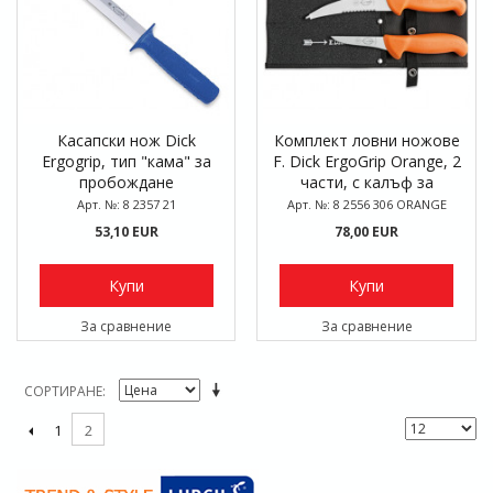
Касапски нож Dick
Комплект ловни ножове
Ergogrip, тип "кама" за
F. Dick ErgoGrip Orange, 2
пробождане
части, с калъф за
съхранение
Арт. №: 8 2357 21
Арт. №: 8 2556 306 ORANGE
53,10 EUR
78,00 EUR
Купи
Купи
За сравнение
За сравнение
СОРТИРАНЕ
1
2