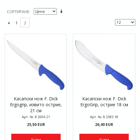
СОРТИРАНЕ
1
2
Касапски нож F. Dick
Касапски нож F. Dick
Ergogrip, извито острие,
ErgoGrip, острие 18 см
21 см
Арт. №: 8 2006 21
Арт. №: 8 2385 18
25,50 EUR
26,40 EUR
Купи
Купи