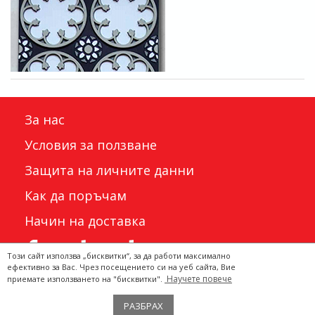
За нас
Условия за ползване
Защита на личните данни
Как да поръчам
Начин на доставка
Този сайт използва „бисквитки“, за да работи максимално
ефективно за Вас. Чрез посещението си на уеб сайта, Вие
Научете повече
приемате използването на "бисквитки".
Двата Щъркела 2022 ©
РАЗБРАХ