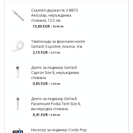
Скалпел-държач № 3 BB73
Aesculap, неръждаема
стомана, 12.5 см
15,80 EUR
/ 30,90 лв.
Тампонада за враснали нокти
Gerlach Copoline, плътна, 4 м
2,15 EUR
/ 4,21 лв.
Длето за педикюр Gerlach
Capron Size 8, неръждаема
стомана
0,85 EUR
/ 1,66 лв.
Длето за педикюр Gerlach
Paramount Podia Tech Size 8,
въглеродна стомана
0,41 EUR
/ 0,80 лв.
Несесер за педикюр Credo Pop