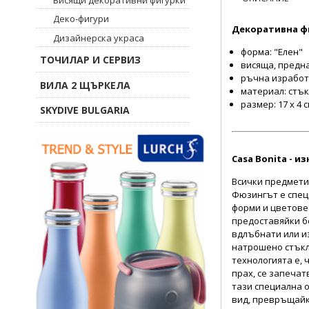
Деко-фигури
Декоративна фи
Дизайнерска украса
форма: "Елен"
ТОЧИЛАР И СЕРВИЗ
висяща, предн
ръчна израбо
ВИЛА 2 ЩЪРКЕЛА
материал: стъ
размер: 17 х 4 
SKYDIVE BULGARIA
Casa Bonita - 
Всички предмети
Фюзингът е спец
форми и цветове.
предоставяйки б
вдлъбнати или из
натрошено стъкл
технологията е, 
прах, се запечат
тази специална 
вид, превръщайки