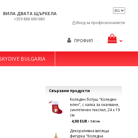
ВИЛА ДВАТА ЩЪРКЕЛА
+359 888 660 680
Вход за професионалисти
ПРОФИЛ
SKYDIVE BULGARIA
Свързани продукти
Коледен ботуш "Коледен
елен", с халка за окачване,
синтетичен текстил, 24 х 19
см
4,00 EUR
/ 7,82 лв.
Декоративна висяща
фигурка "Коледна