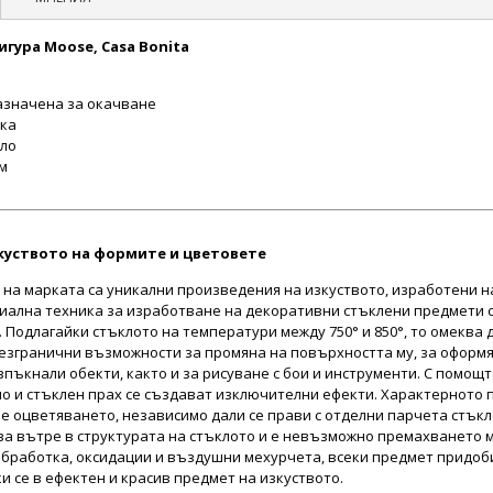
гура Moose, Casa Bonita
азначена за окачване
тка
кло
см
изкуството на формите и цветовете
 на марката са уникални произведения на изкуството, изработени на
иална техника за изработване на декоративни стъклени предмети 
 Подлагайки стъклото на температури между 750° и 850°, то омеква 
езгранични възможности за промяна на повърхността му, за оформ
пъкнали обекти, както и за рисуване с бои и инструменти. С помощт
о и стъклен прах се създават изключителни ефекти. Характерното 
че оцветяването, независимо дали се прави с отделни парчета стъкло
ва вътре в структурата на стъклото и е невъзможно премахването м
обработка, оксидации и въздушни мехурчета, всеки предмет придоб
 се в ефектен и красив предмет на изкуството.