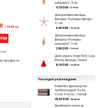
шишарка", 8 см
4,70 EUR
/ 9,19 лв.
Декоративна висяща
фигурка "Коледна звезда",
11 см
UR
/ 44,98 лв.
8,40 EUR
/ 16,43 лв.
Декоративна висяща
УПИ
фигурка "Коледна
шишарка", 5 см
3,90 EUR
/ 7,63 лв.
ение
Деко украса Angel Red, Casa
Bonita, висяща, стъкло
за продукта
8,18 EUR
/ 16,00 лв.
Последно разглеждани
Комплект фризьорски
гребени Jaguar A-Line
Coral, 9 части, с калъф
45,50 EUR
/ 88,99 лв.
Емайлиран капак за