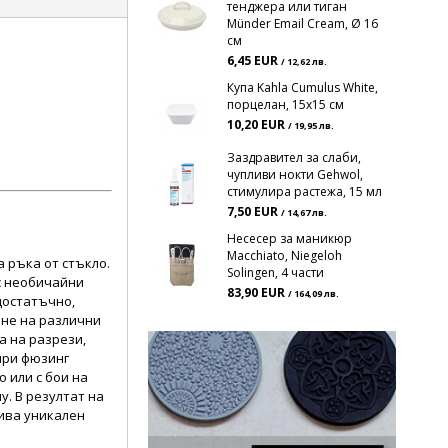
тенджера или тиган
Münder Email Cream, Ø 16
см
6,45 EUR
/ 12,62 лв.
Купа Kahla Cumulus White,
порцелан, 15х15 см
10,20 EUR
/ 19,95 лв.
Заздравител за слаби,
чупливи нокти Gehwol,
стимулира растежа, 15 мл
7,50 EUR
/ 14,67 лв.
Несесер за маникюр
Macchiato, Niegeloh
 ръка от стъкло.
Solingen, 4 части
с необичайни
83,90 EUR
/ 164,09 лв.
достатъчно,
яне на различни
а на разрези,
при фюзинг
 или с бои на
у. В резултат на
ива уникален