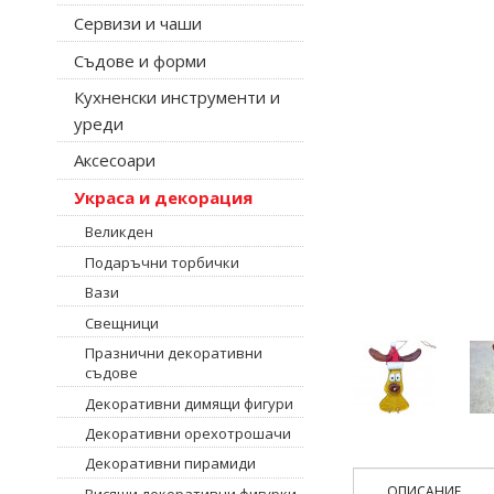
Сервизи и чаши
Съдове и форми
Кухненски инструменти и
уреди
Аксесоари
Украса и декорация
Великден
Подаръчни торбички
Вази
Свещници
Празнични декоративни
съдове
Декоративни димящи фигури
Декоративни орехотрошачи
Декоративни пирамиди
ОПИСАНИЕ
Висящи декоративни фигурки